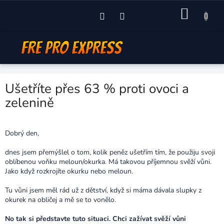
Přejít
NÁKU
na
obsah
KOŠÍK
Ušetříte přes 63 % proti ovoci a
zelenině
Dobrý den,
dnes jsem přemýšlel o tom, kolik peněz ušetřím tím, že použiju svoji
oblíbenou voňku meloun/okurka. Má takovou příjemnou svěží vůni.
Jako když rozkrojíte okurku nebo meloun.
Tu vůni jsem měl rád už z dětství, když si máma dávala slupky z
okurek na obličej a mě se to vonělo.
No tak si představte tuto situaci. Chci zažívat svěží vůni