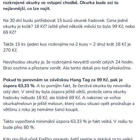
rozkrojené okurky ve vstupní chodbě. Okurka bude asi to
nejlevnější, co lze najít.
Na 30 dní budu potřebovat 15 kusů okurek hadovek. Cena jedné
okurky je kolik? 18 Kč? Ještě před několik měsíci to bylo 99 Kč, nebo
69 Kč?
Takže 15 ks (jeden kus rozkrojíme na 2 kusy = 2 dny) krát 18 Kč je
270 Kč.
Nevýhodou okurky je, že rozkrojená nevydrží vonět celých 24 hodin.
Brzo oschne a přestane vonět. Ale tento detail pro teď přeskočme.
Pokud to porovnám se závěskou Hang Tag za 99 Kč, pak je
úspora 63,33 %.
A to pomíjím fakt, že čerstvá okurka by nevoněla
celý den. V zimě by byla úspora ještě větší, protože cena okurky
hadovky nebude 18 Kč, ale klidně 69 Kč. A nakonec ve voňce
okurka/meloun je ještě meloun, který celou situaci opět prodražuje a
většinu z roku jej nemáme šanci koupit.
Takto vypočtená minimální úspora 63,33 % je fakt velká. V reálu to
bude přes 80 %.
Kdo používá vůně FrePro opravdu šetří peníze a získává za to velký