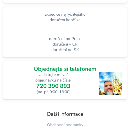
Expedice nejrychlejšího
doručení končí za
doručení po Praze
doručení v ČR
doručení do SK
Objednejte si telefonem
Nadiktujte mi vaši
objednávku na čísle:
720 390 893
(po-pá 9:00-18:00)
Z
á
Další informace
p
a
Obchodní podmínky