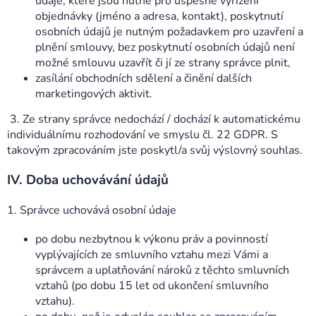
údaje, které jsou nutné pro úspěšné vyřízení
objednávky (jméno a adresa, kontakt), poskytnutí
osobních údajů je nutným požadavkem pro uzavření a
plnění smlouvy, bez poskytnutí osobních údajů není
možné smlouvu uzavřít či jí ze strany správce plnit,
zasílání obchodních sdělení a činění dalších
marketingových aktivit.
3. Ze strany správce nedochází / dochází k automatickému
individuálnímu rozhodování ve smyslu čl. 22 GDPR. S
takovým zpracováním jste poskytl/a svůj výslovný souhlas.
IV.
Doba uchovávání údajů
1. Správce uchovává osobní údaje
po dobu nezbytnou k výkonu práv a povinností
vyplývajících ze smluvního vztahu mezi Vámi a
správcem a uplatňování nároků z těchto smluvních
vztahů (po dobu 15 let od ukončení smluvního
vztahu).