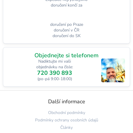
doručení končí za
doručení po Praze
doručení v ČR
doručení do SK
Objednejte si telefonem
Nadiktujte mi vaši
objednávku na čísle:
720 390 893
(po-pá 9:00-18:00)
Z
á
Další informace
p
a
Obchodní podmínky
t
Podmínky ochrany osobních údajů
í
Články