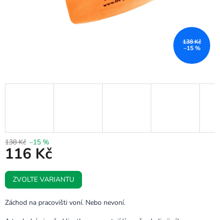
138 Kč
–15 %
138 Kč
–15 %
116 Kč
Měrná
ZVOLTE VARIANTU
cena:
Záchod na pracovišti voní. Nebo nevoní.