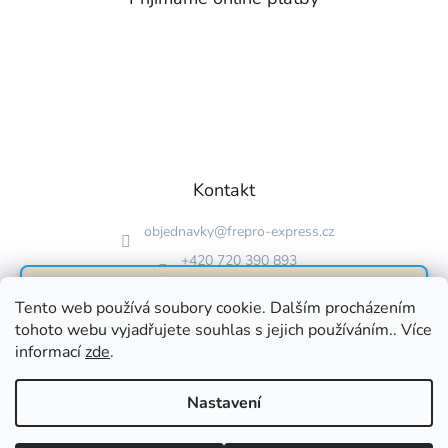
Kontakt
objednavky
@
frepro-express.cz
+420 720 390 893
FrePro Express
Neuvěřitelná 30denní
Tento web používá soubory cookie. Dalším procházením
tohoto webu vyjadřujete souhlas s jejich používáním.. Více
100% garance
informací
zde
.
spokojenosti
Vytvořil Shoptet
Nastavení
Pokud nejste spokojeni, ozvěte se a my vám bez
Copyright 2026
FREPRO EXPRESS
. Všechna práva vyhrazena.
otázek vrátíme peníze zpět. Zboží nám zpět