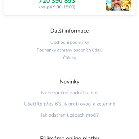
720 390 893
(po-pá 9:00-18:00)
Z
á
Další informace
p
a
Obchodní podmínky
t
Podmínky ochrany osobních údajů
í
Články
Novinky
Nebezpečná podrážka bot
Ušetříte přes 63 % proti ovoci a zelenině
Jak odstranit zápach moči?
Přijímáme online platby