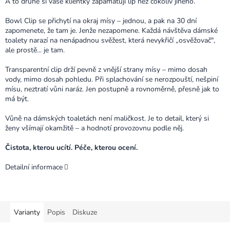
A to druhé si vaše klientky zapamatují líp než cokoliv jiného.
Bowl Clip se přichytí na okraj mísy – jednou, a pak na 30 dní
zapomenete, že tam je. Jenže nezapomene. Každá návštěva dámské
toalety narazí na nenápadnou svěžest, která nevykřičí „osvěžovač",
ale prostě... je tam.
Transparentní clip drží pevně z vnější strany mísy – mimo dosah
vody, mimo dosah pohledu. Při splachování se nerozpouští, nešpiní
mísu, neztratí vůni naráz. Jen postupně a rovnoměrně, přesně jak to
má být.
Vůně na dámských toaletách není maličkost. Je to detail, který si
ženy všímají okamžitě – a hodnotí provozovnu podle něj.
Čistota, kterou ucítí. Péče, kterou ocení.
Detailní informace
Varianty
Popis
Diskuze