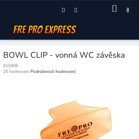
Přejít
NÁKU
na
obsah
KOŠÍK
BOWL CLIP - vonná WC závěska
010406
Průměrné
25 hodnocení
Podrobnosti hodnocení
hodnocení
produktu
je
3,2
z
5
hvězdiček.