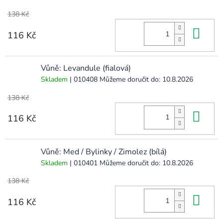
138 Kč
Do 
116 Kč
Vůně: Levandule (fialová)
Skladem
| 010408
Můžeme doručit do:
10.8.2026
138 Kč
Do 
116 Kč
Vůně: Med / Bylinky / Zimolez (bílá)
Skladem
| 010401
Můžeme doručit do:
10.8.2026
138 Kč
Do 
116 Kč