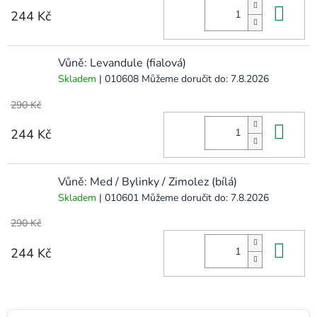
Do 
244 Kč
Vůně: Levandule (fialová)
Skladem
| 010608
Můžeme doručit do:
7.8.2026
290 Kč
Do 
244 Kč
Vůně: Med / Bylinky / Zimolez (bílá)
Skladem
| 010601
Můžeme doručit do:
7.8.2026
290 Kč
Do 
244 Kč