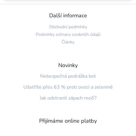
Z
á
Další informace
p
a
Obchodní podmínky
t
Podmínky ochrany osobních údajů
í
Články
Novinky
Nebezpečná podrážka bot
Ušetříte přes 63 % proti ovoci a zelenině
Jak odstranit zápach moči?
Přijímáme online platby