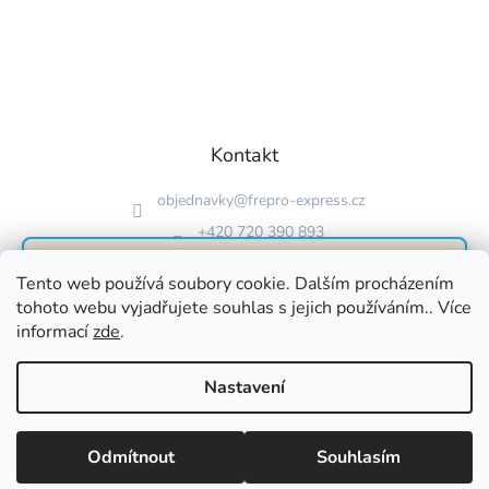
Kontakt
objednavky
@
frepro-express.cz
+420 720 390 893
FrePro Express
Neuvěřitelná 30denní
Tento web používá soubory cookie. Dalším procházením
tohoto webu vyjadřujete souhlas s jejich používáním.. Více
100% garance
informací
zde
.
spokojenosti
Vytvořil Shoptet
Nastavení
Pokud nejste spokojeni, ozvěte se a my vám bez
Copyright 2026
FREPRO EXPRESS
. Všechna práva vyhrazena.
otázek vrátíme peníze zpět. Zboží nám zpět
Upravit nastavení cookies
posílat nemusíte.
Odmítnout
Souhlasím