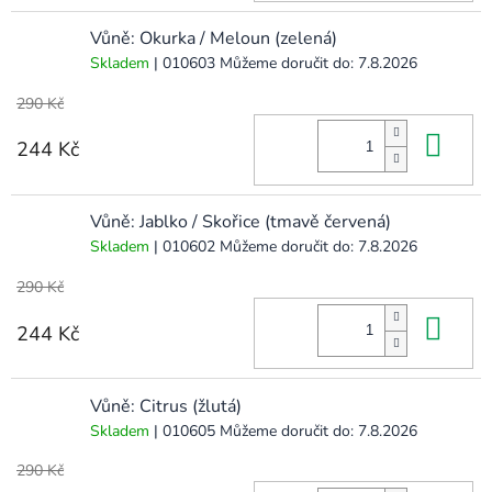
Vůně: Okurka / Meloun (zelená)
Skladem
| 010603
Můžeme doručit do:
7.8.2026
290 Kč
Do 
244 Kč
Vůně: Jablko / Skořice (tmavě červená)
Skladem
| 010602
Můžeme doručit do:
7.8.2026
290 Kč
Do 
244 Kč
Vůně: Citrus (žlutá)
Skladem
| 010605
Můžeme doručit do:
7.8.2026
290 Kč