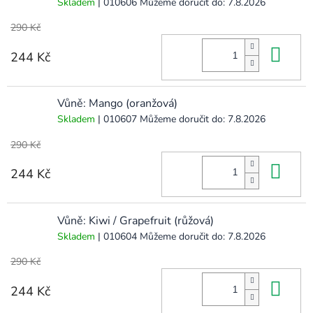
Skladem
| 010606
Můžeme doručit do:
7.8.2026
290 Kč
Do 
244 Kč
Vůně: Mango (oranžová)
Skladem
| 010607
Můžeme doručit do:
7.8.2026
290 Kč
Do 
244 Kč
Vůně: Kiwi / Grapefruit (růžová)
Skladem
| 010604
Můžeme doručit do:
7.8.2026
290 Kč
Do 
244 Kč