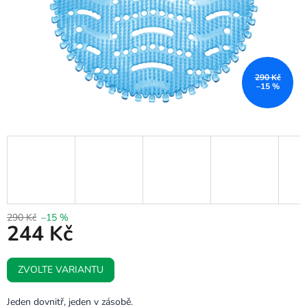
290 Kč
–15 %
290 Kč
–15 %
244 Kč
Měrná
ZVOLTE VARIANTU
cena:
Jeden dovnitř, jeden v zásobě.