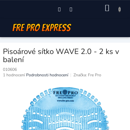
Přejít
NÁKU
na
obsah
KOŠÍK
Pisoárové sítko WAVE 2.0 - 2 ks v
balení
010606
Průměrné
1 hodnocení
Podrobnosti hodnocení
Značka:
Fre Pro
hodnocení
produktu
je
5,0
z
5
hvězdiček.