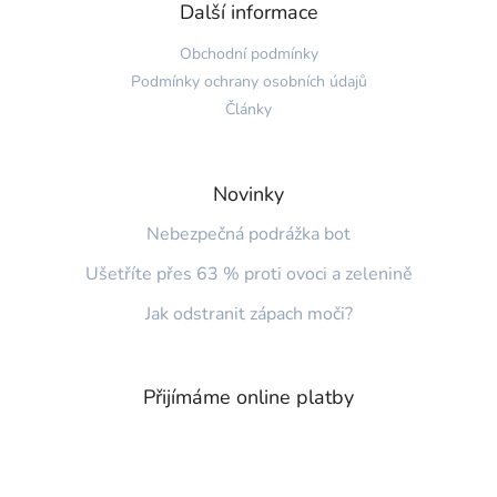
á
Další informace
p
a
Obchodní podmínky
t
Podmínky ochrany osobních údajů
í
Články
Novinky
Nebezpečná podrážka bot
Ušetříte přes 63 % proti ovoci a zelenině
Jak odstranit zápach moči?
Přijímáme online platby