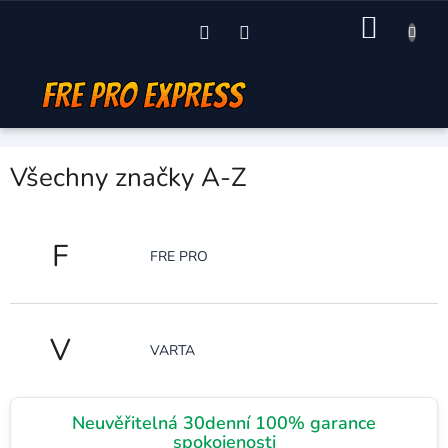
Přejít
NÁKU
na
obsah
KOŠÍK
Všechny značky A-Z
F
FRE PRO
V
VARTA
Neuvěřitelná 30denní 100% garance
spokojenosti