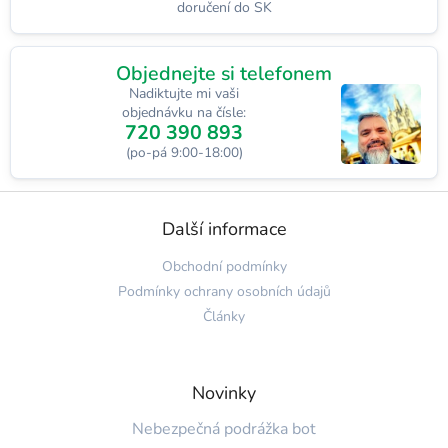
doručení do SK
s
u
Objednejte si telefonem
Nadiktujte mi vaši
objednávku na čísle:
720 390 893
(po-pá 9:00-18:00)
Z
á
Další informace
p
a
Obchodní podmínky
t
Podmínky ochrany osobních údajů
í
Články
Novinky
Nebezpečná podrážka bot