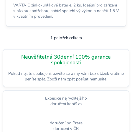
VARTA C zinko-uhlíkové baterie, 2 ks. Ideální pro zařízení
s nízkou spotřebou, nabízí spolehlivý výkon a napětí 1,5 V
v kvalitním provedení.
1
položek celkem
O
v
l
Neuvěřitelná 30denní 100% garance
á
spokojenosti
d
a
c
Pokud nejste spokojeni, ozvěte se a my vám bez otázek vrátíme
í
peníze zpět. Zboží nám zpět posílat nemusíte.
p
r
v
Expedice nejrychlejšího
k
doručení končí za
y
v
ý
doručení po Praze
p
doručení v ČR
i