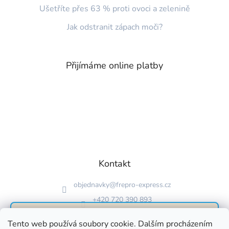
Ušetříte přes 63 % proti ovoci a zelenině
Jak odstranit zápach moči?
Přijímáme online platby
Kontakt
objednavky
@
frepro-express.cz
+420 720 390 893
FrePro Express
Neuvěřitelná 30denní
Tento web používá soubory cookie. Dalším procházením